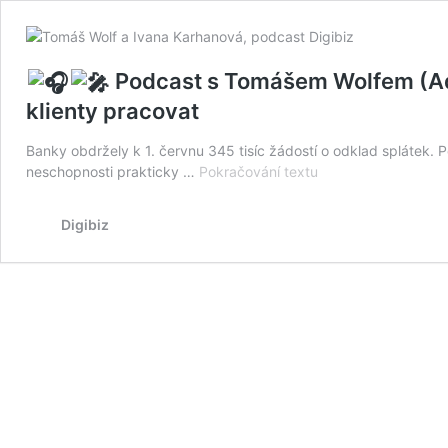
Podcast s Tomášem Wolfem (Adast
klienty pracovat
Banky obdržely k 1. červnu 345 tisíc žádostí o odklad splátek.
neschopnosti prakticky …
Pokračování textu
Digibiz
Podcast
s
Tomášem
Wolfem
(Adastra):
Banky
evidují
345
tisíc
žádostí