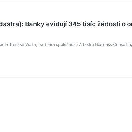
ra): Banky evidují 345 tisíc žádostí o odk
 Podle Tomáše Wolfa, partnera společnosti Adastra Business Consult